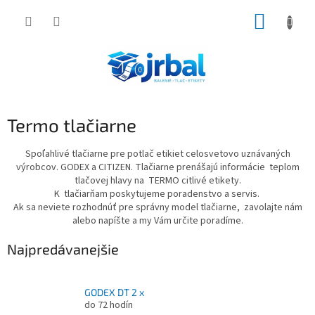
Prejsť
NÁKUP
na
obsah
KOŠÍK
Termo tlačiarne
Spoľahlivé tlačiarne pre potlač etikiet celosvetovo uznávaných
výrobcov. GODEX a CITIZEN. Tlačiarne prenášajú informácie teplom
tlačovej hlavy na TERMO citlivé etikety.
K tlačiarňam poskytujeme poradenstvo a servis.
Ak sa neviete rozhodnúť pre správny model tlačiarne, zavolajte nám
alebo napíšte a my Vám určite poradíme.
Najpredávanejšie
GODEX DT 2 x
do 72 hodín