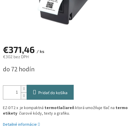
€371,46
/ ks
€302 bez DPH
Jednotková
do 72 hodín
cena:
Pridať do košíka
EZ-DT2 x je kompaktná
termotlačiareň
ktorá umožňuje tlač na
termo
etikety
čiarové kódy, texty a grafiku.
Detailné informácie