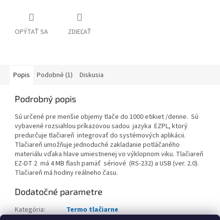
OPÝTAŤ SA
ZDIEĽAŤ
Popis
Podobné (1)
Diskusia
Podrobný popis
Sú určené pre menšie objemy tlače do 1000 etikiet /denne.
Sú
vybavené rozsiahlou príkazovou sadou jazyka EZPL, ktorý
predurčuje tlačiareň integrovať do systémových aplikácii.
Tlačiareň umožňuje jednoduché zakladanie potláčaného
materiálu vďaka hlave umiestnenej vo výklopnom viku. Tlačiareň
EZ-DT 2 má
4 MB flash pamäť sériové (RS-232) a USB (ver. 2.0).
Tlačiareň má hodiny reálneho času.
Dodatočné parametre
Kategória
:
Termo tlačiarne