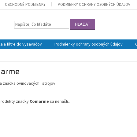
OBCHODNÉ PODMIENKY
PODMIENKY OCHRANY OSOBNÝCH ÚDAJOV
HĽADAŤ
a a filtre do vysavačov
Podmienky ochrany osobných údajov
arme
ka značka ovinovacých strojov
produkty značky
Comarme
sa nenašli...