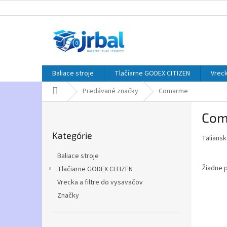
Prejsť
na
obsah
Baliace stroje
Tlačiarne GODEX CITIZEN
Vreck
Domov
Predávané značky
Comarme
B
Com
o
Preskočiť
č
Kategórie
kategórie
Talians
n
ý
Baliace stroje
p
Žiadne 
Tlačiarne GODEX CITIZEN
a
Vrecka a filtre do vysavačov
n
e
Značky
l