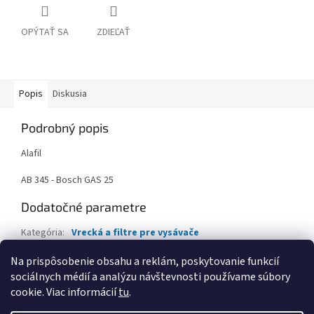
OPÝTAŤ SA
ZDIEĽAŤ
Popis
Diskusia
Podrobný popis
Alafil
AB 345 - Bosch GAS 25
Dodatočné parametre
Kategória
:
Vrecká a filtre pre vysávače
Výrobca
:
ALAFIL
Na prispôsobenie obsahu a reklám, poskytovanie funkcií
sociálnych médií a analýzu návštevnosti používame súbory
Z
cookie. Viac informácií
tu
.
á