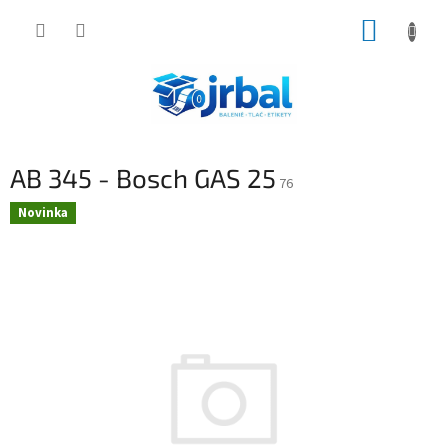
Prejsť
NÁKUP
na
obsah
KOŠÍK
AB 345 - Bosch GAS 25
76
Novinka