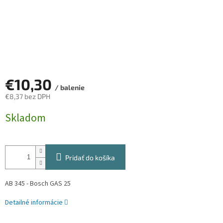
€10,30
/ balenie
€8,37 bez DPH
Jednotková
Skladom
cena:
Pridať do košíka
AB 345 - Bosch GAS 25
Detailné informácie