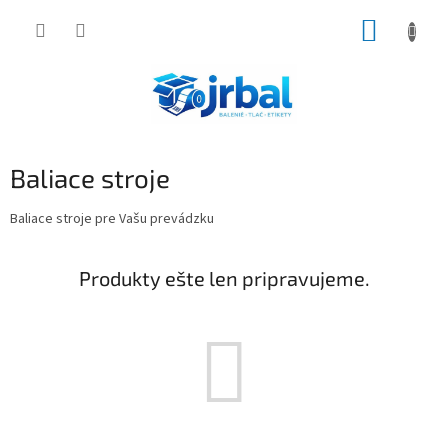
Prejsť
NÁKUP
na
obsah
KOŠÍK
Baliace stroje
Baliace stroje pre Vašu prevádzku
Produkty ešte len pripravujeme.