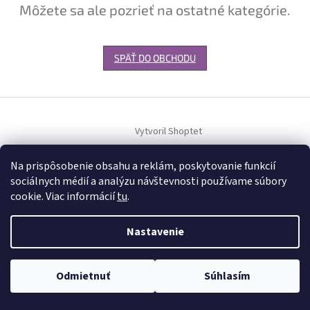
Môžete sa ale pozrieť na ostatné kategórie.
SPÄŤ DO OBCHODU
Z
á
Vytvoril Shoptet
p
ä
t
Na prispôsobenie obsahu a reklám, poskytovanie funkcií
Copyright 2026
JRBal
. Všetky práva vyhradené.
Upraviť nastavenie
i
sociálnych médií a analýzu návštevnosti používame súbory
cookies
e
cookie. Viac informácií
tu
.
Nastavenie
Odmietnuť
Súhlasím