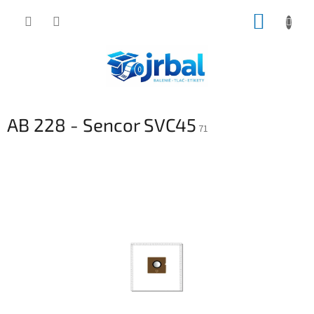
Prejsť
NÁKUP
na
obsah
KOŠÍK
AB 228 - Sencor SVC45
71