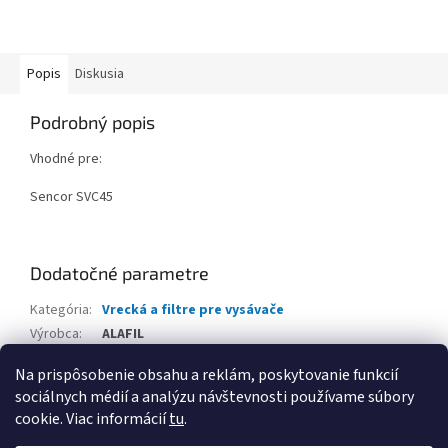
Popis
Diskusia
Podrobný popis
Vhodné pre:
Sencor SVC45
Dodatočné parametre
Kategória
:
Vrecká a filtre pre vysávače
Výrobca
:
ALAFIL
Balenie
:
5 ks
Na prispôsobenie obsahu a reklám, poskytovanie funkcií
sociálnych médií a analýzu návštevnosti používame súbory
Z
cookie. Viac informácií
tu
.
á