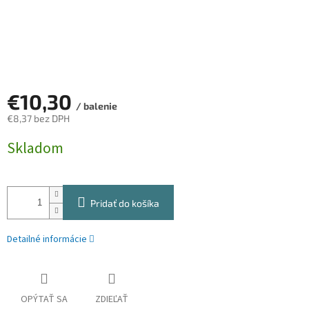
€10,30
/ balenie
€8,37 bez DPH
Jednotková
Skladom
cena:
Pridať do košíka
Detailné informácie
OPÝTAŤ SA
ZDIEĽAŤ