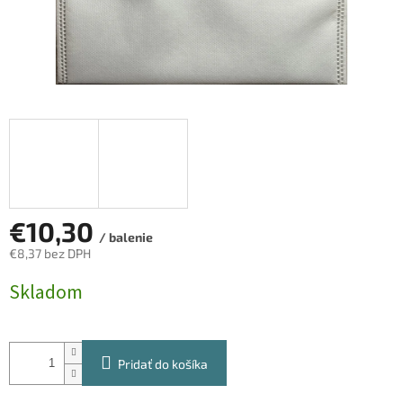
€10,30
/ balenie
€8,37 bez DPH
Jednotková
Skladom
cena:
Pridať do košíka