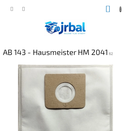
Prejsť
NÁKUP
na
obsah
KOŠÍK
AB 143 - Hausmeister HM 2041
62