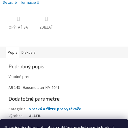
Detailné informácie
OPÝTAŤ SA
ZDIEĽAŤ
Popis
Diskusia
Podrobný popis
Vhodné pre:
AB 143 - Hausmeister HM 2041
Dodatočné parametre
Kategória
:
Vrecká a filtre pre vysávače
Výrobca
:
ALAFIL
Balenie
:
5 ks
Na prispôsobenie obsahu a reklám, poskytovanie funkcií